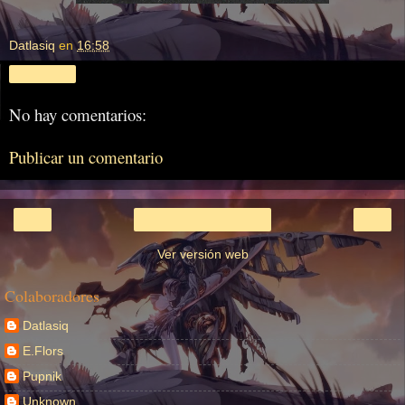
Datlasiq
en
16:58
Compartir
No hay comentarios:
Publicar un comentario
‹
›
Inicio
Ver versión web
Colaboradores
Datlasiq
E.Flors
Pupnik
Unknown