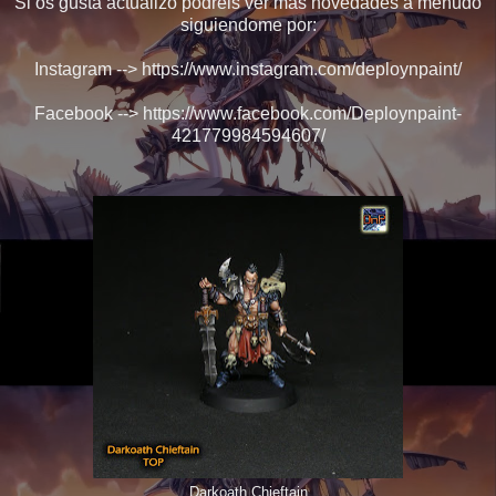
Si os gusta actualizo podréis ver más novedades a menudo
siguiendome por:
Instagram --> https://www.instagram.com/deploynpaint/
Facebook --> https://www.facebook.com/Deploynpaint-
421779984594607/
Darkoath Chieftain